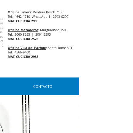
Oficina Liniers
:
Ventura Bosch 7105
Tel: 4642-1710 WhatsApp 11 2703-0290
nto
MAT. CUCICBA 2985
los
nce
Oficina Mataderos
:
Murguiondo 1505
del
Tel: 2060-8555 | 2064-3393
los
MAT. CUCICBA 2523
es
. 4
Oficina Villa del Parque
:
Santo Tomé 3911
Tel: 4566-9400
MAT. CUCICBA 2985
CONTACTO