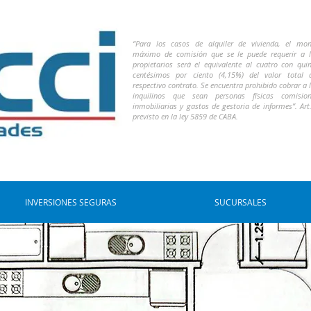
“Para los casos de alquiler de vivienda, el mo
máximo de comisión que se le puede requerir a 
propietarios será el equivalente al cuatro con qui
centésimos por ciento (4,15%) del valor total 
respectivo contrato. Se encuentra prohibido cobrar a 
inquilinos que sean personas físicas comision
inmobiliarias y gastos de gestoria de informes”. Art
previsto en la ley 5859 de CABA.
INVERSIONES SEGURAS
SUCURSALES