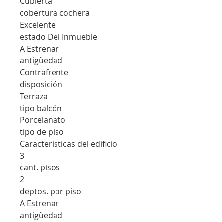
Cubierta
cobertura cochera
Excelente
estado Del Inmueble
A Estrenar
antigüedad
Contrafrente
disposición
Terraza
tipo balcón
Porcelanato
tipo de piso
Caracteristicas del edificio
3
cant. pisos
2
deptos. por piso
A Estrenar
antigüedad