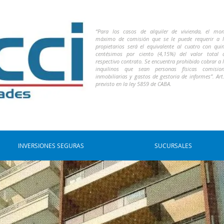
“Para los casos de alquiler de vivienda, el mo
máximo de comisión que se le puede requerir a 
propietarios será el equivalente al cuatro con qui
centésimos por ciento (4,15%) del valor total 
respectivo contrato. Se encuentra prohibido cobrar a 
inquilinos que sean personas físicas comision
inmobiliarias y gastos de gestoria de informes”. Art
previsto en la ley 5859 de CABA.
INVERSIONES SEGURAS
SUCURSALES