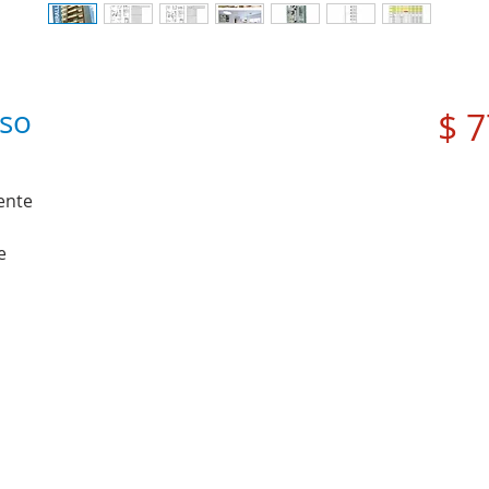
iso
$ 7
ente
e