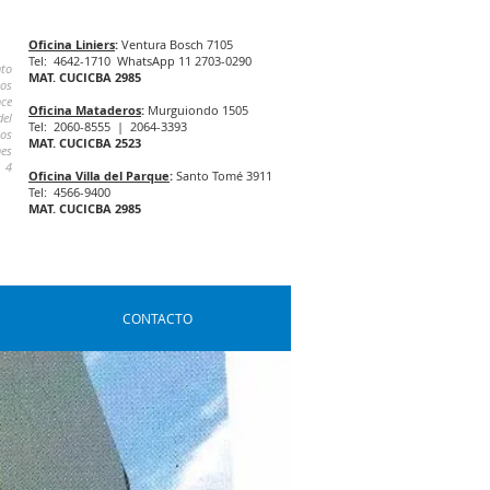
Oficina Liniers
:
Ventura Bosch 7105
Tel: 4642-1710 WhatsApp 11 2703-0290
nto
MAT. CUCICBA 2985
los
nce
Oficina Mataderos
:
Murguiondo 1505
del
Tel: 2060-8555 | 2064-3393
los
MAT. CUCICBA 2523
es
. 4
Oficina Villa del Parque
:
Santo Tomé 3911
Tel: 4566-9400
MAT. CUCICBA 2985
CONTACTO