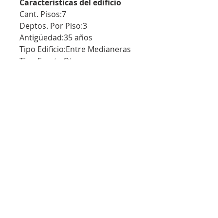
Caracteristicas del edificio
Cant. Pisos:7
Deptos. Por Piso:3
Antigüedad:35 años
Tipo Edificio:Entre Medianeras
Tipo Frente:Otro
Estado Edificio:Muy Bueno
Inmueble no accesible para
personas con discapacidad
física LEY 5115. Únicamente en
el caso de tratarse de alquiler
de vivienda familiar, rige lo
indicado en la LEY 5859.
CINGOLANI, MIRTA LILIANA
(Mat. 2985)
RUCCI, NATALIA GABRIELA (Mat.
2523)