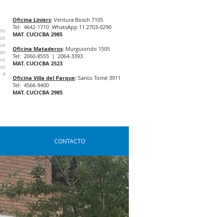
Oficina Liniers
:
Ventura Bosch 7105
Tel: 4642-1710 WhatsApp 11 2703-0290
nto
MAT. CUCICBA 2985
los
nce
Oficina Mataderos
:
Murguiondo 1505
del
Tel: 2060-8555 | 2064-3393
los
MAT. CUCICBA 2523
es
. 4
Oficina Villa del Parque
:
Santo Tomé 3911
Tel: 4566-9400
MAT. CUCICBA 2985
CONTACTO