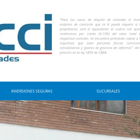
“Para los casos de alquiler de vivienda, el mo
máximo de comisión que se le puede requerir a 
propietarios será el equivalente al cuatro con qui
centésimos por ciento (4,15%) del valor total 
respectivo contrato. Se encuentra prohibido cobrar a 
inquilinos que sean personas físicas comision
inmobiliarias y gastos de gestoria de informes”. Art
previsto en la ley 5859 de CABA.
INVERSIONES SEGURAS
SUCURSALES